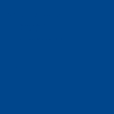
Raiffeisen VC Wolfurt
Neudorfstraße 14b
6922 Wolfurt
Mail:
kontakt(at)vcwolfurt.at
Anfahrt