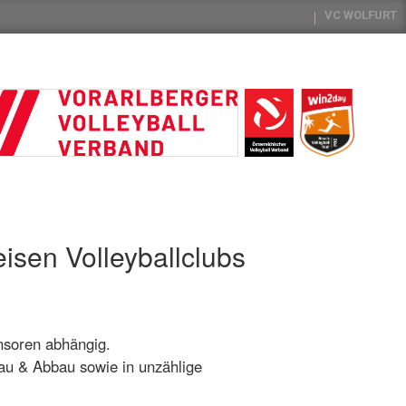
VC WOLFURT
eisen Volleyballclubs
onsoren abhängig.
bau & Abbau sowie in unzählige