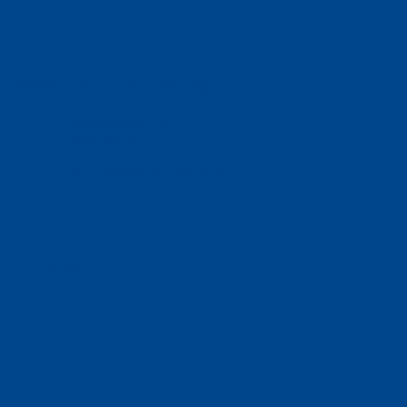
Raiffeisen VC Wolfurt
Neudorfstraße 14b
6922 Wolfurt
Mail:
kontakt(at)vcwolfurt.at
Anfahrt