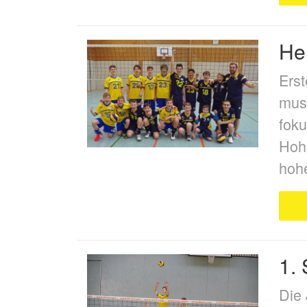
Her
Erst
muss
foku
Hohe
hoh
1.
Die 