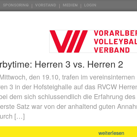
SPONSORING
VORSTAND
MEDIEN
LOGIN
rbytime: Herren 3 vs. Herren 2
ittwoch, den 19.10, trafen im vereinsinternen 
en 3 in der Hofsteighalle auf das RVCW Herre
 bei dem sich schlussendlich die Erfahrung de
erste Satz war von der anhaltend guten Annah
urch […]
weiterlesen