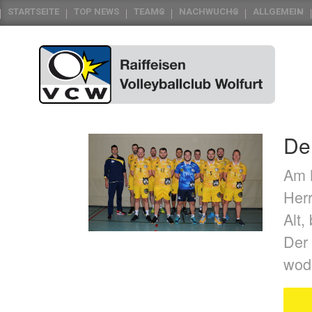
STARTSEITE
TOP NEWS
TEAMS
NACHWUCHS
ALLGEMEIN
De
Am M
Herr
Alt,
Der 
wod