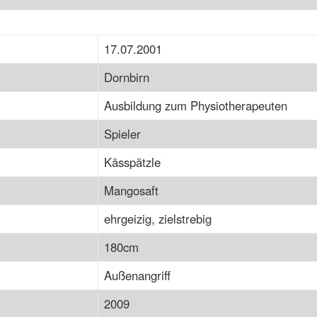
17.07.2001
Dornbirn
Ausbildung zum Physiotherapeuten
Spieler
Kässpätzle
Mangosaft
ehrgeizig, zielstrebig
180cm
Außenangriff
2009