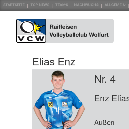
STARTSEITE
TOP NEWS
TEAMS
NACHWUCHS
ALLGEMEIN
Elias Enz
Nr. 4
Enz Elia
Außen