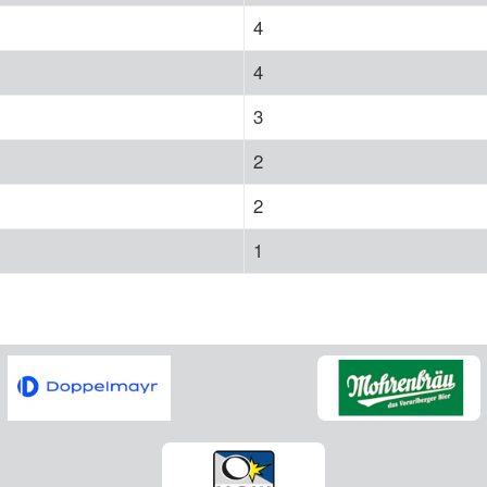
4
4
3
2
2
1