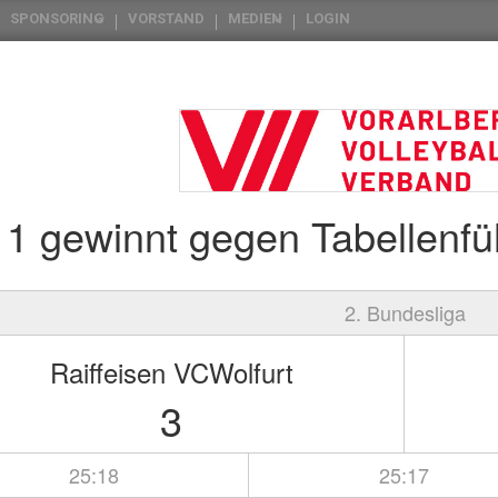
SPONSORING
VORSTAND
MEDIEN
LOGIN
n 1 gewinnt gegen Tabellenfü
2. Bundesliga
Raiffeisen VCWolfurt
3
25:18
25:17