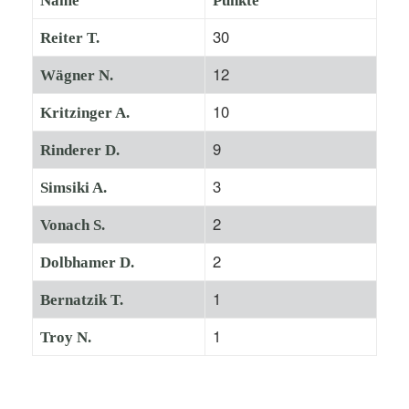
Name
Punkte
30
Reiter T.
12
Wägner N.
10
Kritzinger A.
9
Rinderer D.
3
Simsiki A.
2
Vonach S.
2
Dolbhamer D.
1
Bernatzik T.
1
Troy N.