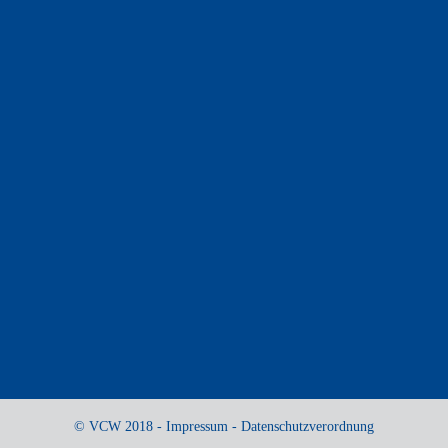
© VCW 2018 -
Impressum
-
Datenschutzverordnung