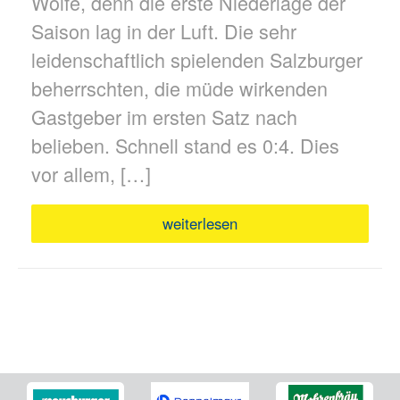
Wölfe, denn die erste Niederlage der
Saison lag in der Luft. Die sehr
leidenschaftlich spielenden Salzburger
beherrschten, die müde wirkenden
Gastgeber im ersten Satz nach
belieben. Schnell stand es 0:4. Dies
vor allem, […]
weiterlesen