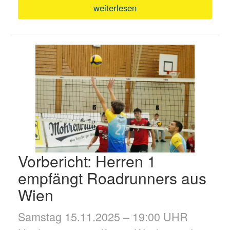
weiterlesen
Vorbericht: Herren 1
empfängt Roadrunners aus
Wien
Samstag 15.11.2025 – 19:00 UHR