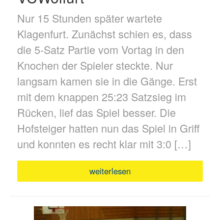
Nur 15 Stunden später wartete
Klagenfurt. Zunächst schien es, dass
die 5-Satz Partie vom Vortag in den
Knochen der Spieler steckte. Nur
langsam kamen sie in die Gänge. Erst
mit dem knappen 25:23 Satzsieg im
Rücken, lief das Spiel besser. Die
Hofsteiger hatten nun das Spiel in Griff
und konnten es recht klar mit 3:0 […]
weiterlesen