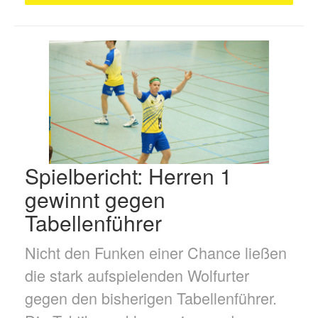
Spielbericht: Herren 1
gewinnt gegen
Tabellenführer
Nicht den Funken einer Chance ließen
die stark aufspielenden Wolfurter
gegen den bisherigen Tabellenführer.