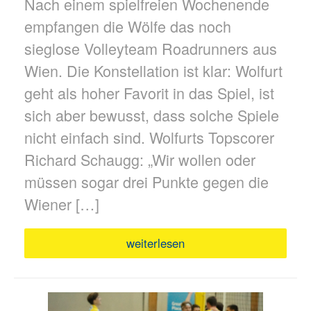
Nach einem spielfreien Wochenende
empfangen die Wölfe das noch
sieglose Volleyteam Roadrunners aus
Wien. Die Konstellation ist klar: Wolfurt
geht als hoher Favorit in das Spiel, ist
sich aber bewusst, dass solche Spiele
nicht einfach sind. Wolfurts Topscorer
Richard Schaugg: „Wir wollen oder
müssen sogar drei Punkte gegen die
Wiener […]
weiterlesen